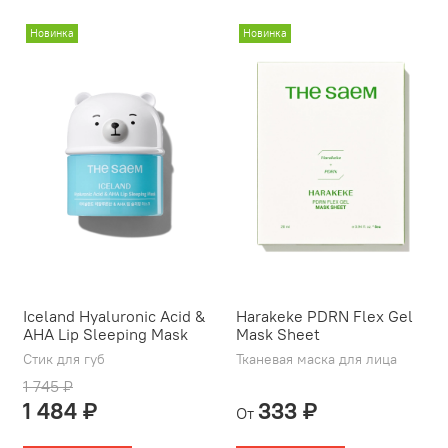
Новинка
Новинка
Iceland Hyaluronic Acid &
Harakeke PDRN Flex Gel
AHA Lip Sleeping Mask
Mask Sheet
Стик для губ
Тканевая маска для лица
1 745 ₽
1 484 ₽
333 ₽
От