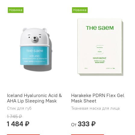
Новинка
Новинка
Iceland Hyaluronic Acid &
Harakeke PDRN Flex Gel
AHA Lip Sleeping Mask
Mask Sheet
Стик для губ
Тканевая маска для лица
1 745 ₽
1 484 ₽
333 ₽
От