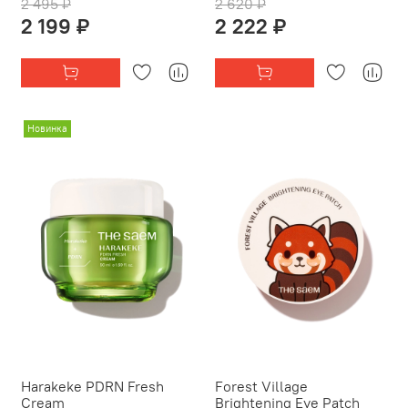
2 495 ₽
2 620 ₽
2 199 ₽
2 222 ₽
Новинка
Harakeke PDRN Fresh
Forest Village
Cream
Brightening Eye Patch