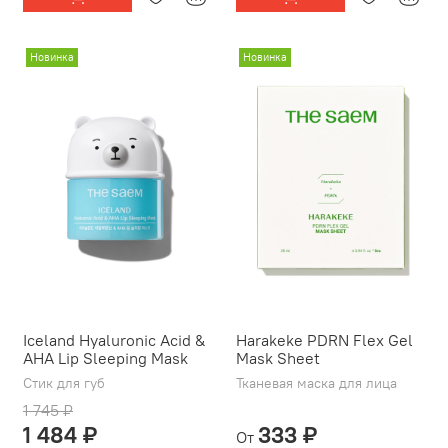
Новинка
Новинка
Iceland Hyaluronic Acid &
Harakeke PDRN Flex Gel
AHA Lip Sleeping Mask
Mask Sheet
Стик для губ
Тканевая маска для лица
1 745 ₽
1 484 ₽
333 ₽
От