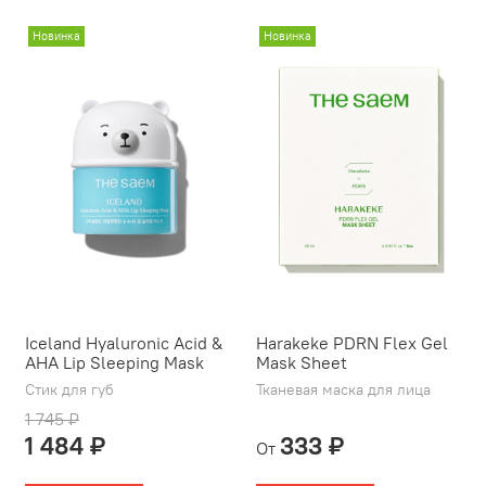
Новинка
Новинка
Iceland Hyaluronic Acid &
Harakeke PDRN Flex Gel
AHA Lip Sleeping Mask
Mask Sheet
Стик для губ
Тканевая маска для лица
1 745 ₽
1 484 ₽
333 ₽
От