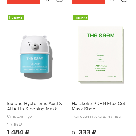
Новинка
Новинка
Iceland Hyaluronic Acid &
Harakeke PDRN Flex Gel
AHA Lip Sleeping Mask
Mask Sheet
Стик для губ
Тканевая маска для лица
1 745 ₽
1 484 ₽
333 ₽
От