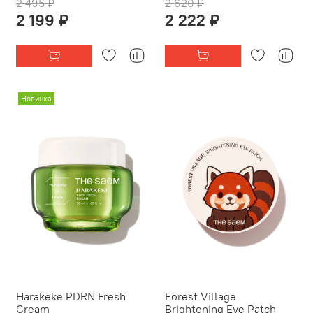
2 495 ₽
2 620 ₽
2 199 ₽
2 222 ₽
Новинка
Harakeke PDRN Fresh
Forest Village
Cream
Brightening Eye Patch