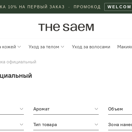
WELCOM
КА 10% НА ПЕРВЫЙ ЗАКАЗ · ПРОМОКОД
а кожей
Уход за телом
Уход за волосами
Макия
тика официальный
ициальный
Аромат
Объем
Тип товара
Зона нане