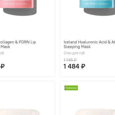
Collagen & PDRN Lip
Iceland Hyaluronic Acid & A
 Mask
Sleeping Mask
губ
Стик для губ
1 745 ₽
 ₽
1 484 ₽
Новинка