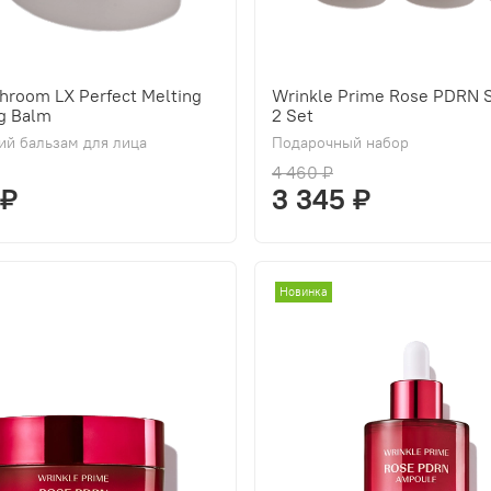
hroom LX Perfect Melting
Wrinkle Prime Rose PDRN S
g Balm
2 Set
й бальзам для лица
Подарочный набор
4 460 ₽
 ₽
3 345 ₽
Новинка