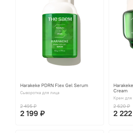
Harakeke PDRN Flex Gel Serum
Harakek
Cream
Сыворотка для лица
Крем для
2 495 ₽
2 620 ₽
2 199 ₽
2 222