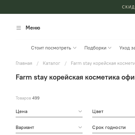
СКИД
Меню
Стоит посмотреть
Подборки
Уход з
Главная
Каталог
Farm stay корейская косме
Farm stay корейская косметика оф
Товаров
499
Цена
Цвет
Вариант
Срок годности