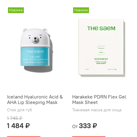
Новинка
Новинка
Iceland Hyaluronic Acid &
Harakeke PDRN Flex Gel
AHA Lip Sleeping Mask
Mask Sheet
Стик для губ
Тканевая маска для лица
1 745 ₽
1 484 ₽
333 ₽
От