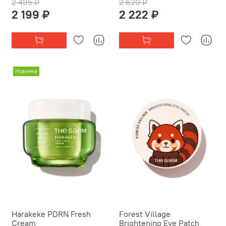
2 495 ₽
2 620 ₽
2 199 ₽
2 222 ₽
Новинка
Harakeke PDRN Fresh
Forest Village
Cream
Brightening Eye Patch