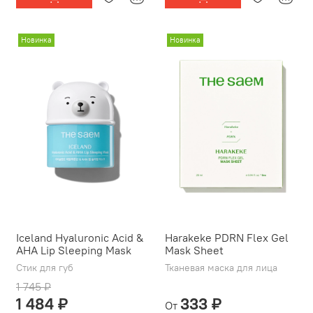
Новинка
Новинка
Iceland Hyaluronic Acid &
Harakeke PDRN Flex Gel
AHA Lip Sleeping Mask
Mask Sheet
Стик для губ
Тканевая маска для лица
1 745 ₽
1 484 ₽
333 ₽
От