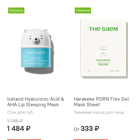
Новинка
Новинка
Iceland Hyaluronic Acid &
Harakeke PDRN Flex Gel
AHA Lip Sleeping Mask
Mask Sheet
Стик для губ
Тканевая маска для лица
1 745 ₽
1 484 ₽
333 ₽
От